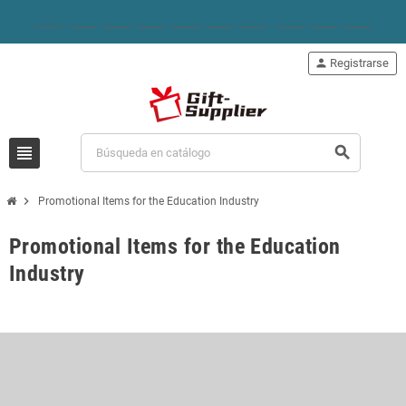
person
Registrarse
view_headline
search
chevron_right
Promotional Items for the Education Industry
Promotional Items for the Education
Industry