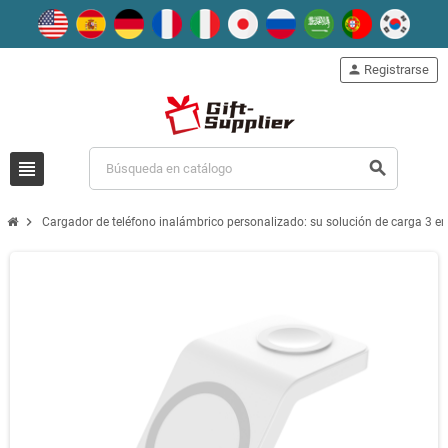
person
Registrarse
view_headline
search
chevron_right
Cargador de teléfono inalámbrico personalizado: su solución de carga 3 en