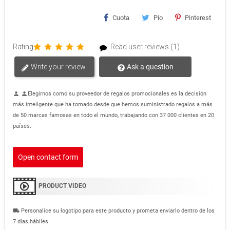
Cuota
Pío
Pinterest
Rating
Read user reviews (1)
Write your review
Ask a question
Elegirnos como su proveedor de regalos promocionales es la decisión
person
person
más inteligente que ha tomado desde que hemos suministrado regalos a más
de 50 marcas famosas en todo el mundo, trabajando con 37 000 clientes en 20
países.
Open contact form
PRODUCT VIDEO
Personalice su logotipo para este producto y prometa enviarlo dentro de los
local_shipping
7 días hábiles.