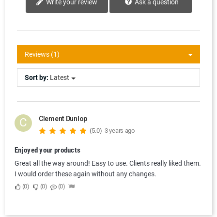
Ask a question
Write your review
Reviews (1)
Sort by:
Latest
Clement Dunlop
C
(5.0)
3 years ago
Enjoyed your products
Great all the way around! Easy to use. Clients really liked them.
I would order these again without any changes.
0
0
0