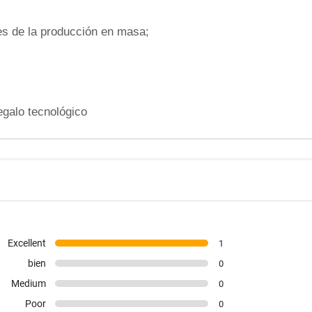
s de la producción en masa;
Excellent
1
bien
0
Medium
0
Poor
0