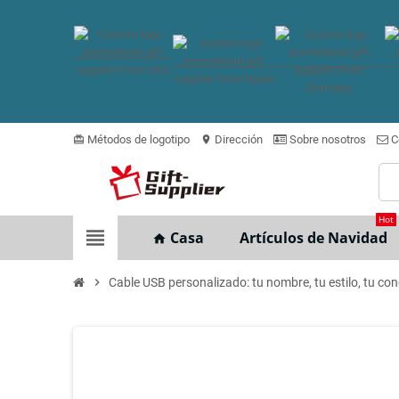
Métodos de logotipo
Dirección
Sobre nosotros
C
card_giftcard
location_on
Hot
view_headline
Casa
Artículos de Navidad
home
chevron_right
Cable USB personalizado: tu nombre, tu estilo, tu co