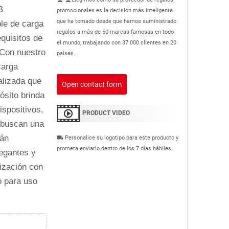
B
promocionales es la decisión más inteligente
que ha tomado desde que hemos suministrado
ble de carga
regalos a más de 50 marcas famosas en todo
equisitos de
el mundo, trabajando con 37 000 clientes en 20
 Con nuestro
países.
carga
alizada que
Open contact form
ósito brinda
ispositivos,
PRODUCT VIDEO
s buscan una
tán
Personalice su logotipo para este producto y
local_shipping
prometa enviarlo dentro de los 7 días hábiles.
egantes y
lización con
o para uso