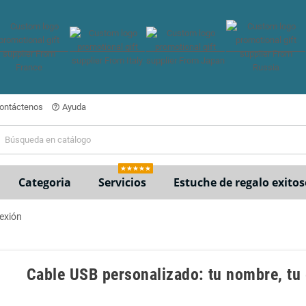
ontáctenos
Ayuda
help_outline
★★★★★
Categoria
Servicios
Estuche de regalo exitos
nexión
Cable USB personalizado: tu nombre, tu 