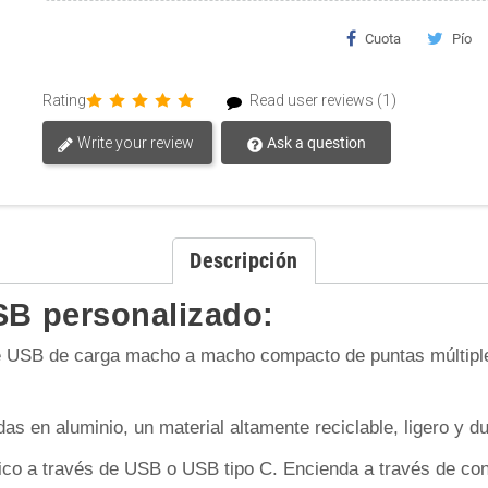
Cuota
Pío
Rating
Read user reviews (1)
Write your review
Ask a question
Descripción
SB personalizado:
e USB de carga macho a macho compacto de puntas múltiple
s en aluminio, un material altamente reciclable, ligero y d
ico a través de USB o USB tipo C. Encienda a través de co