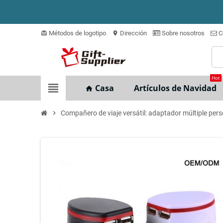
Métodos de logotipo
Dirección
Sobre nosotros
C
card_giftcard
location_on
Hot
view_headline
Casa
Artículos de Navidad
home
chevron_right
Compañero de viaje versátil: adaptador múltiple pers