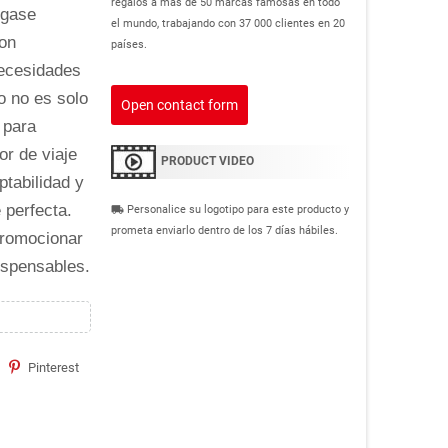
regalos a más de 50 marcas famosas en todo
ngase
el mundo, trabajando con 37 000 clientes en 20
con
países.
necesidades
o no es solo
Open contact form
 para
or de viaje
PRODUCT VIDEO
ptabilidad y
 perfecta.
Personalice su logotipo para este producto y
local_shipping
prometa enviarlo dentro de los 7 días hábiles.
promocionar
ispensables.
Pinterest