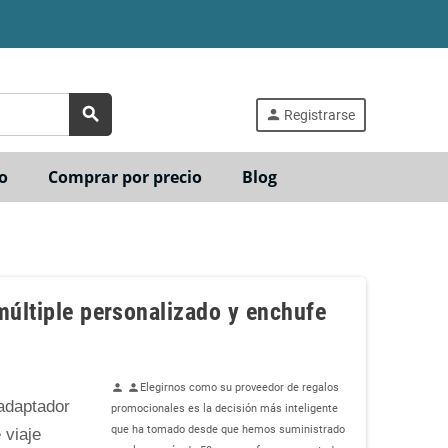
search
person
Registrarse
o
Comprar por precio
Blog
múltiple personalizado y enchufe
Elegirnos como su proveedor de regalos
person
person
adaptador
promocionales es la decisión más inteligente
que ha tomado desde que hemos suministrado
 viaje