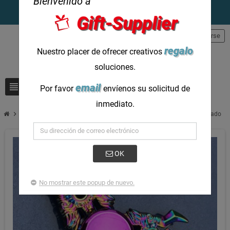
Bienvenido a
Gift-Supplier
person
Registrarse
regalo
Nuestro placer de ofrecer creativos
soluciones.
view_headline
search
email
Por favor
envíenos su solicitud de
inmediato.
chevron_right
Spinner de mano arcoíris personalizado Spinner divertido personalizado
OK
No mostrar este popup de nuevo.