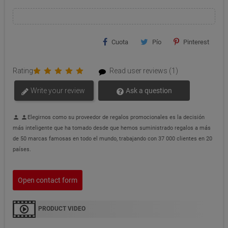
Cuota
Pío
Pinterest
Rating
Read user reviews (1)
Write your review
Ask a question
Elegirnos como su proveedor de regalos promocionales es la decisión
person
person
más inteligente que ha tomado desde que hemos suministrado regalos a más
de 50 marcas famosas en todo el mundo, trabajando con 37 000 clientes en 20
países.
Open contact form
PRODUCT VIDEO