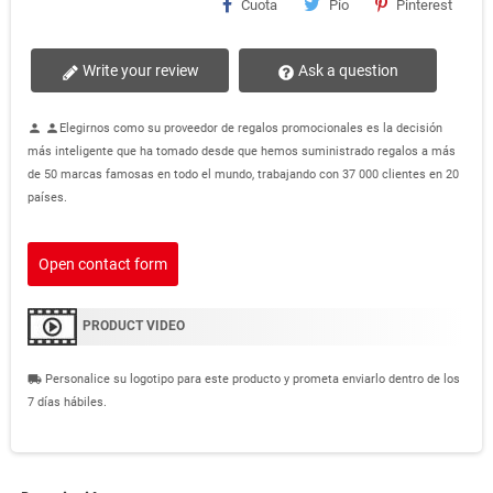
Cuota
Pío
Pinterest
Write your review
Ask a question
Elegirnos como su proveedor de regalos promocionales es la decisión
person
person
más inteligente que ha tomado desde que hemos suministrado regalos a más
de 50 marcas famosas en todo el mundo, trabajando con 37 000 clientes en 20
países.
Open contact form
PRODUCT VIDEO
Personalice su logotipo para este producto y prometa enviarlo dentro de los
local_shipping
7 días hábiles.