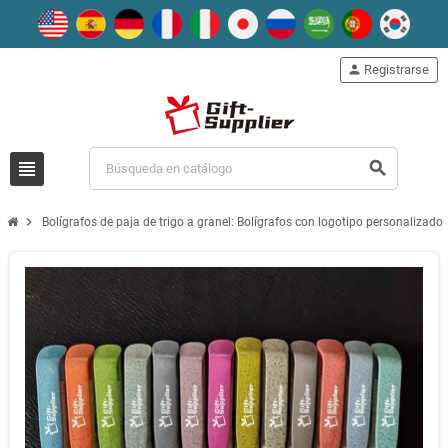
person
Registrarse
view_headline
search
chevron_right
Bolígrafos de paja de trigo a granel: Bolígrafos con logotipo personalizado