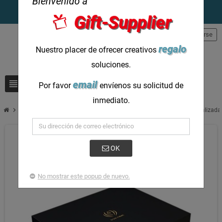
Bienvenido a
Gift-Supplier
person
Registrarse
regalo
Nuestro placer de ofrecer creativos
soluciones.
view_headline
search
email
Por favor
envíenos su solicitud de
inmediato.
chevron_right
Cajas de regalo personalizadas Conjunto de cajas de regalo personalizadas
OK
No mostrar este popup de nuevo.