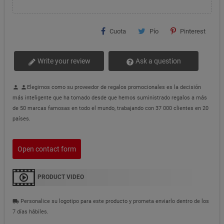
Cuota
Pío
Pinterest
Write your review
Ask a question
Elegirnos como su proveedor de regalos promocionales es la decisión
person
person
más inteligente que ha tomado desde que hemos suministrado regalos a más
de 50 marcas famosas en todo el mundo, trabajando con 37 000 clientes en 20
países.
Open contact form
PRODUCT VIDEO
Personalice su logotipo para este producto y prometa enviarlo dentro de los
local_shipping
7 días hábiles.