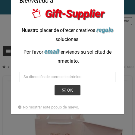
Bienvenido a
Gift-Supplier
person
Registrarse
regalo
Nuestro placer de ofrecer creativos
soluciones.
view_headline
search
email
Por favor
envíenos su solicitud de
inmediato.
chevron_right
Cajas de regalo para clientes de bodas Caja de San Valentín personalizada
OK
No mostrar este popup de nuevo.