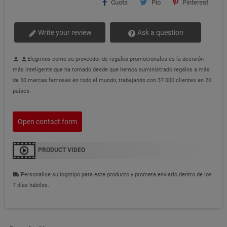
Cuota
Pío
Pinterest
Write your review
Ask a question
Elegirnos como su proveedor de regalos promocionales es la decisión
person
person
más inteligente que ha tomado desde que hemos suministrado regalos a más
de 50 marcas famosas en todo el mundo, trabajando con 37 000 clientes en 20
países.
Open contact form
PRODUCT VIDEO
Personalice su logotipo para este producto y prometa enviarlo dentro de los
local_shipping
7 días hábiles.