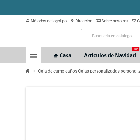
Métodos de logotipo
Dirección
Sobre nosotros
C
card_giftcard
location_on
Hot
view_headline
Casa
Artículos de Navidad
home
chevron_right
Caja de cumpleaños Cajas personalizadas personaliz