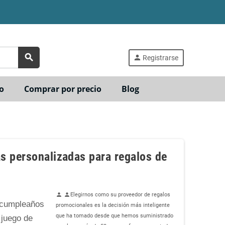
search
person
Registrarse
o
Comprar por precio
Blog
s personalizadas para regalos de
Elegirnos como su proveedor de regalos
person
person
 cumpleaños
promocionales es la decisión más inteligente
que ha tomado desde que hemos suministrado
 juego de