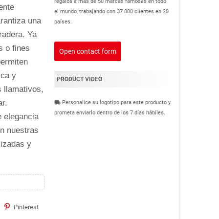
regalos a más de 50 marcas famosas en todo
ente
el mundo, trabajando con 37 000 clientes en 20
arantiza una
países.
radera. Ya
 o fines
Open contact form
permiten
ica y
PRODUCT VIDEO
 llamativos,
r.
Personalice su logotipo para este producto y
local_shipping
prometa enviarlo dentro de los 7 días hábiles.
e elegancia
on nuestras
lizadas y
Pinterest