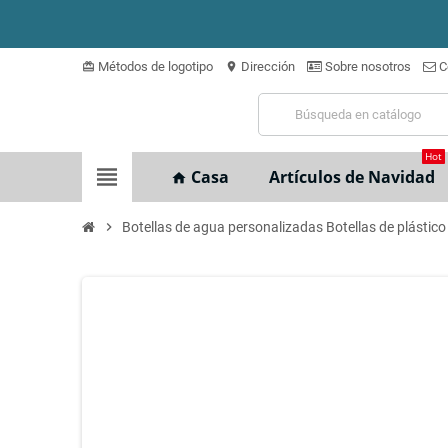
Métodos de logotipo
Dirección
Sobre nosotros
C
card_giftcard
location_on
Hot
view_headline
Casa
Artículos de Navidad
home
chevron_right
Botellas de agua personalizadas Botellas de plástico