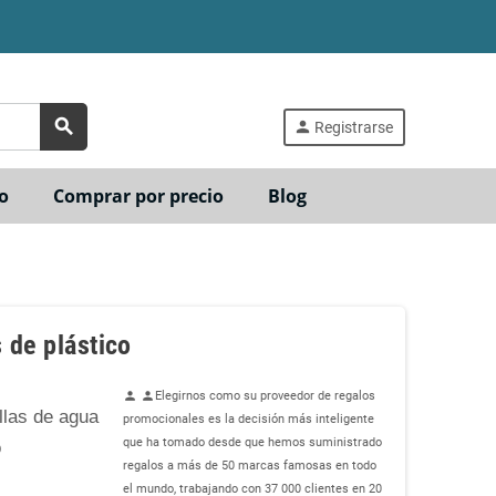
search
person
Registrarse
o
Comprar por precio
Blog
 de plástico
Elegirnos como su proveedor de regalos
person
person
llas de agua
promocionales es la decisión más inteligente
que ha tomado desde que hemos suministrado
o
regalos a más de 50 marcas famosas en todo
el mundo, trabajando con 37 000 clientes en 20