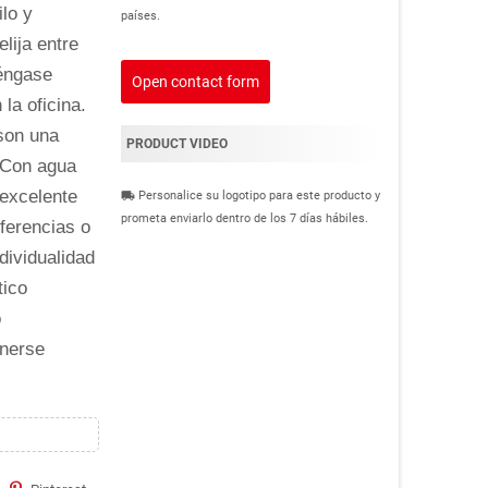
lo y
países.
lija entre
téngase
Open contact form
 la oficina.
son una
PRODUCT VIDEO
 Con agua
 excelente
Personalice su logotipo para este producto y
local_shipping
prometa enviarlo dentro de los 7 días hábiles.
ferencias o
dividualidad
tico
o
enerse