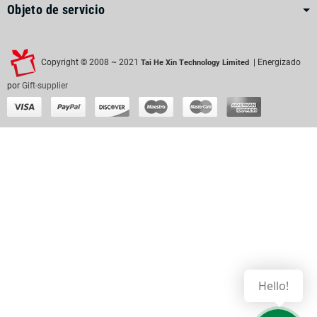
Objeto de servicio
Copyright © 2008 ~ 2021
| Energizado
Tai He Xin Technology Limited
por
Gift-supplier