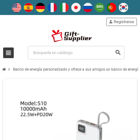
person
Registrarse
view_headline
search
chevron_right
Banco de energía personalizado y ofrece a sus amigos un banco de energí