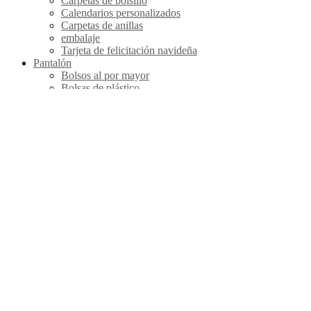
Carpetas de bolsillo
Calendarios personalizados
Carpetas de anillas
embalaje
Tarjeta de felicitación navideña
Pantalón
Bolsos al por mayor
Bolsas de plástico
Bolsos negocios duraderos
Mochilas deportivas
Mochilas al por mayor
Bolsas viaje por mayor
Bolsas de papel personalizadas
Bolsas de regalo
Bolsas transparentes
Premios
Certificados de personalización
Trofeos al por mayor
Solapa de marca profesional
Premios personalizados
Los premios más vendidos
Automático, hogar y herramientas
Llaveros
Llaveros de cuero personalizados
Llaveros de Metal Personalizados