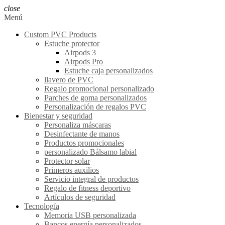
close
Menú
Custom PVC Products
Estuche protector
Airpods 3
Airpods Pro
Estuche caja personalizados
llavero de PVC
Regalo promocional personalizado
Parches de goma personalizados
Personalización de regalos PVC
Bienestar y seguridad
Personaliza máscaras
Desinfectante de manos
Productos promocionales
personalizado Bálsamo labial
Protector solar
Primeros auxilios
Servicio integral de productos
Regalo de fitness deportivo
Artículos de seguridad
Tecnología
Memoria USB personalizada
Bancos energía personalizados