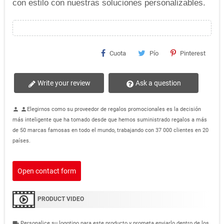
con estilo con nuestras soluciones personalizables.
Cuota
Pío
Pinterest
Write your review
Ask a question
Elegirnos como su proveedor de regalos promocionales es la decisión
person
person
más inteligente que ha tomado desde que hemos suministrado regalos a más
de 50 marcas famosas en todo el mundo, trabajando con 37 000 clientes en 20
países.
Open contact form
PRODUCT VIDEO
Personalice su logotipo para este producto y prometa enviarlo dentro de los
local_shipping