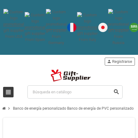
person
Registrarse
view_headline
search
chevron_right
Banco de energía personalizado Banco de energía de PVC personalizado