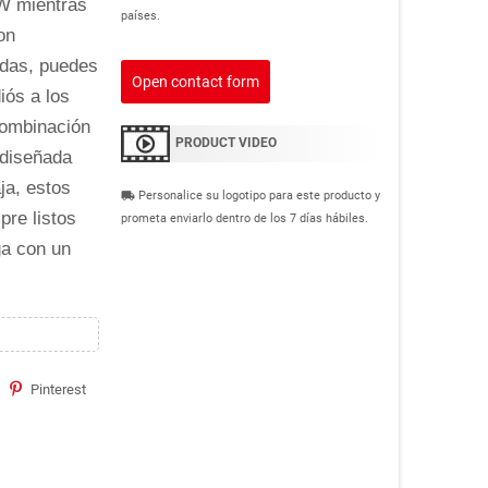
 W mientras
países.
on
adas, puedes
Open contact form
iós a los
combinación
PRODUCT VIDEO
 diseñada
ja, estos
Personalice su logotipo para este producto y
local_shipping
pre listos
prometa enviarlo dentro de los 7 días hábiles.
ga con un
Pinterest