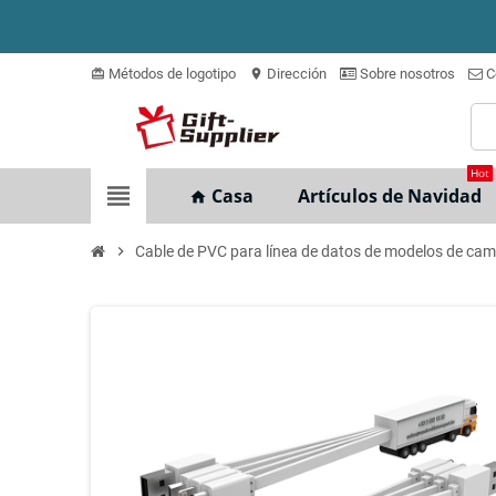
Métodos de logotipo
Dirección
Sobre nosotros
C
card_giftcard
location_on
Hot
view_headline
Casa
Artículos de Navidad
home
chevron_right
Cable de PVC para línea de datos de modelos de ca