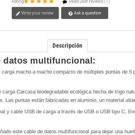
Rating
Read user reviews (1)
Write your review
Ask a question
Descripción
 datos multifuncional:
 carga macho a macho compacto de múltiples puntas de 5 pu
 carga Carcasa biodegradable ecológica hecha de trigo natu
Las puntas están fabricadas en aluminio, un material altame
nal y cable USB de carga a través de USB o USB tipo C. Enc
o este cable de datos multifuncional para dejar una huell