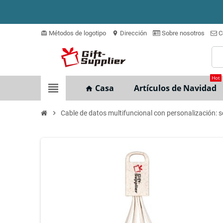
Métodos de logotipo
Dirección
Sobre nosotros
C
card_giftcard
location_on
Hot
view_headline
Casa
Artículos de Navidad
home
chevron_right
Cable de datos multifuncional con personalización: s