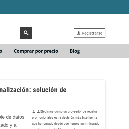
search
person
Registrarse
o
Comprar por precio
Blog
nalización: solución de
Elegirnos como su proveedor de regalos
person
person
ble de datos
promocionales es la decisión más inteligente
que ha tomado desde que hemos suministrado
ado y al