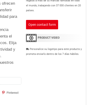
regalos a más de 50 marcas famosas en todo
s ofrecen
el mundo, trabajando con 37 000 clientes en 20
nsferir
países.
lidad para
Open contact form
encia
enta el
PRODUCT VIDEO
cos. Elija
tividad y
Personalice su logotipo para este producto y
local_shipping
prometa enviarlo dentro de los 7 días hábiles.
.
nuestros
Pinterest