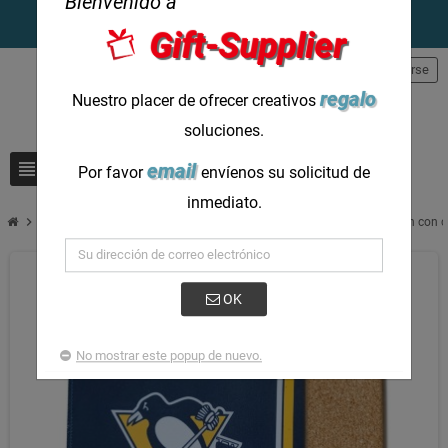
Bienvenido a
Gift-Supplier
person
Registrarse
regalo
Nuestro placer de ofrecer creativos
soluciones.
view_headline
search
email
Por favor
envíenos su solicitud de
inmediato.
chevron_right
Esencial para un espacio de trabajo ecológico: alfombrilla para ratón con 
OK
No mostrar este popup de nuevo.