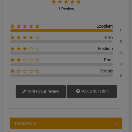
1 Review
Excellent
1
bien
0
Medium
0
Poor
0
Terrible
0
Ask a question
Write your review
Reviews (1)