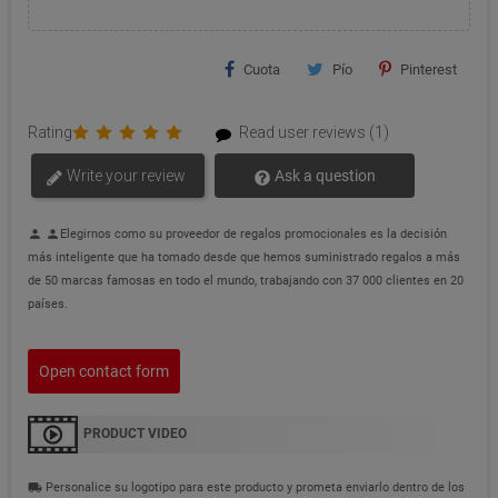
Cuota
Pío
Pinterest
Rating
Read user reviews (1)
Write your review
Ask a question
Elegirnos como su proveedor de regalos promocionales es la decisión
person
person
más inteligente que ha tomado desde que hemos suministrado regalos a más
de 50 marcas famosas en todo el mundo, trabajando con 37 000 clientes en 20
países.
Open contact form
PRODUCT VIDEO
Personalice su logotipo para este producto y prometa enviarlo dentro de los
local_shipping