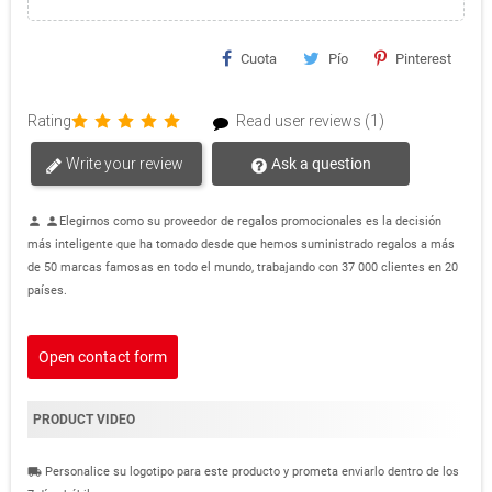
Cuota
Pío
Pinterest
Rating
Read user reviews (1)
Write your review
Ask a question
Elegirnos como su proveedor de regalos promocionales es la decisión
person
person
más inteligente que ha tomado desde que hemos suministrado regalos a más
de 50 marcas famosas en todo el mundo, trabajando con 37 000 clientes en 20
países.
Open contact form
PRODUCT VIDEO
Personalice su logotipo para este producto y prometa enviarlo dentro de los
local_shipping