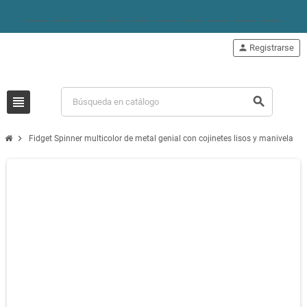
person
Registrarse
view_headline
search
chevron_right
Fidget Spinner multicolor de metal genial con cojinetes lisos y manivela