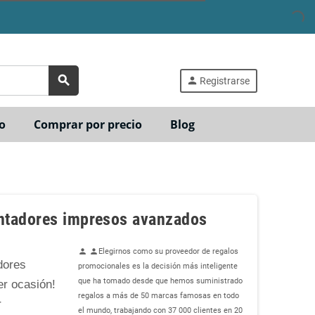
search
person
Registrarse
o
Comprar por precio
Blog
ntadores impresos avanzados
Elegirnos como su proveedor de regalos
person
person
dores
promocionales es la decisión más inteligente
que ha tomado desde que hemos suministrado
er ocasión!
regalos a más de 50 marcas famosas en todo
r
el mundo, trabajando con 37 000 clientes en 20