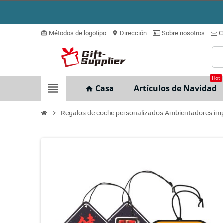
Métodos de logotipo
Dirección
Sobre nosotros
C
card_giftcard
location_on
Hot
view_headline
Casa
Artículos de Navidad
home
chevron_right
Regalos de coche personalizados Ambientadores i