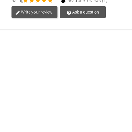
Rating
Read user reviews (1)
Write your review
Ask a question
Descripción
ucto:
e coche personalizados ambientadores impresos
para el au
rfecto que seguramente le complacerá. Desde fresco y limpio 
 crear una fragancia única que sea perfecta para tu empres
 coche personalizados ambientadores impresos
para el aut
combine con los colores de su empresa o equipo. Elija entre 
ue llamará la atención.
e coche personalizados ambientadores impresos
para el au