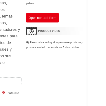
sas,
países.
jes
, lemas
Open contact form
sas,
entadores y
PRODUCT VIDEO
entes para
cios de
Personalice su logotipo para este producto y
local_shipping
prometa enviarlo dentro de los 7 días hábiles.
iales y
on sus
 el
Pinterest