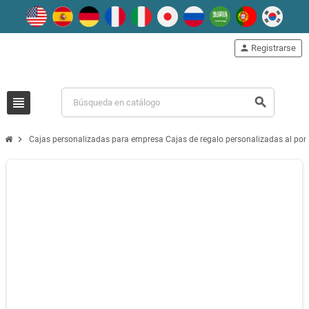
person
Registrarse
view_headline
search
chevron_right
Cajas personalizadas para empresa Cajas de regalo personalizadas al por