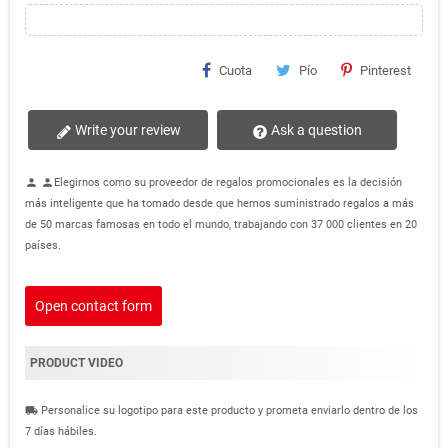
Cuota
Pío
Pinterest
Write your review
Ask a question
Elegirnos como su proveedor de regalos promocionales es la decisión
person
person
más inteligente que ha tomado desde que hemos suministrado regalos a más
de 50 marcas famosas en todo el mundo, trabajando con 37 000 clientes en 20
países.
Open contact form
PRODUCT VIDEO
Personalice su logotipo para este producto y prometa enviarlo dentro de los
local_shipping
7 días hábiles.