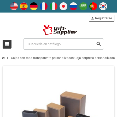
person
Registrarse
view_headline
search
chevron_right
Cajas con tapa transparente personalizadas Caja sorpresa personalizada