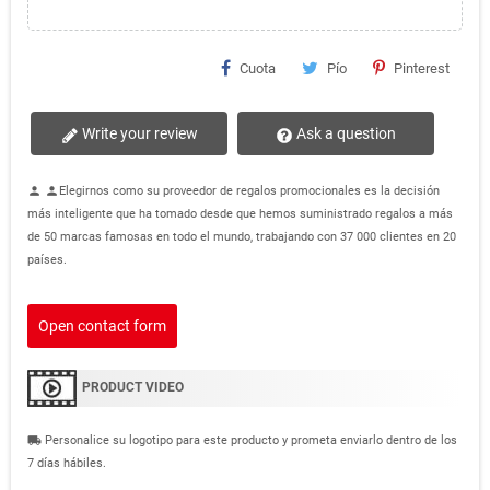
Cuota
Pío
Pinterest
Write your review
Ask a question
Elegirnos como su proveedor de regalos promocionales es la decisión
person
person
más inteligente que ha tomado desde que hemos suministrado regalos a más
de 50 marcas famosas en todo el mundo, trabajando con 37 000 clientes en 20
países.
Open contact form
PRODUCT VIDEO
Personalice su logotipo para este producto y prometa enviarlo dentro de los
local_shipping
7 días hábiles.