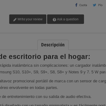
Cuota
Pío
Write your review
Ask a question
Descripción
de escritorio para el hogar:
ápida inalámbrica sin complicaciones: un cargador inalámbr
msung S10, S10+, S9, S9+, S8, S8+ y Notes 9 y 7. 5 W par
tavoz promocional portátil de marca con un sensor de carg
éreo envolvente en todas partes.
de entretenimiento con su salida de audio efectiva.
diseñado con un tamaño minimalista y es fácilmente portáti