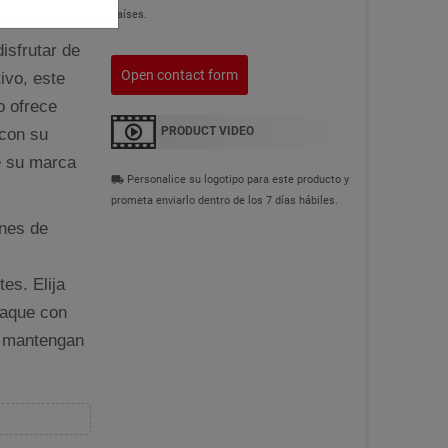
rca.
países.
isfrutar de
Open contact form
ivo, este
o ofrece
 con su
PRODUCT VIDEO
e su marca
Personalice su logotipo para este producto y
local_shipping
prometa enviarlo dentro de los 7 días hábiles.
ones de
es. Elija
taque con
e mantengan