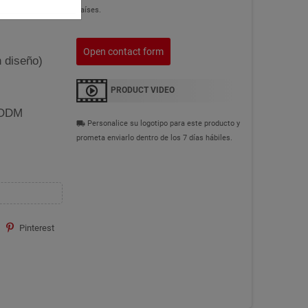
as!
países.
Open contact form
 diseño)
PRODUCT VIDEO
 ODM
Personalice su logotipo para este producto y
local_shipping
prometa enviarlo dentro de los 7 días hábiles.
Pinterest