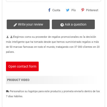
Cuota
Pío
Pinterest
Write your review
Ask a question
Elegirnos como su proveedor de regalos promocionales es la decisión
person
person
más inteligente que ha tomado desde que hemos suministrado regalos a más
de 50 marcas famosas en todo el mundo, trabajando con 37 000 clientes en 20
países.
Open contact form
PRODUCT VIDEO
Personalice su logotipo para este producto y prometa enviarlo dentro de los
local_shipping
7 días hábiles.