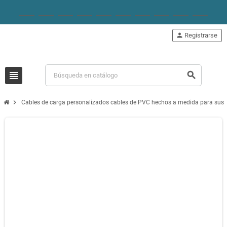
person
Registrarse
view_headline
search
chevron_right
Cables de carga personalizados cables de PVC hechos a medida para sus