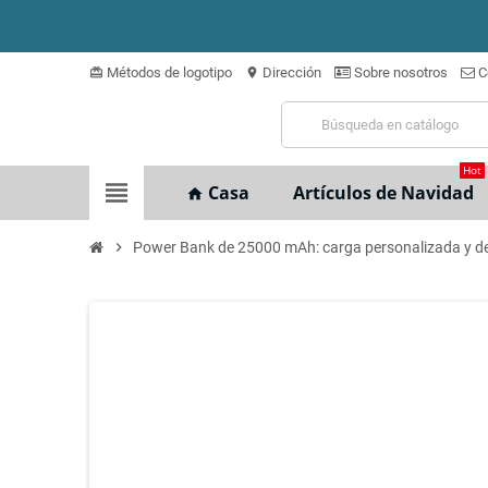
Métodos de logotipo
Dirección
Sobre nosotros
C
card_giftcard
location_on
Hot
view_headline
Casa
Artículos de Navidad
home
chevron_right
Power Bank de 25000 mAh: carga personalizada y de