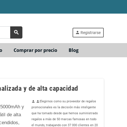
search
person
Registrarse
o
Comprar por precio
Blog
lizada y de alta capacidad
Elegirnos como su proveedor de regalos
person
person
 25000mAh y
promocionales es la decisión más inteligente
que ha tomado desde que hemos suministrado
il de alta
regalos a más de 50 marcas famosas en todo
cendidos,
el mundo, trabajando con 37 000 clientes en 20