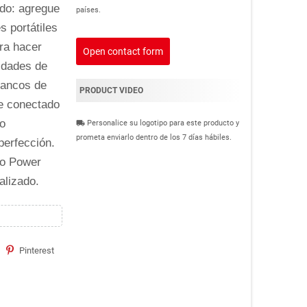
odo: agregue
países.
 portátiles
ara hacer
Open contact form
idades de
bancos de
PRODUCT VIDEO
e conectado
io
Personalice su logotipo para este producto y
local_shipping
prometa enviarlo dentro de los 7 días hábiles.
perfección.
ro Power
alizado.
Pinterest