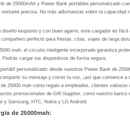
nk de 25000mAh y Power Bank portátiles personalizado cuent
 restante precisa. No más adivinanzas sobre la capacidad r
n diseño exquisito y con buen agarre, este cargador es fáci
El compañero perfecto para fiestas, citas, viajes de larga dis
00 mah: el circuito inteligente incorporado garantiza prote
. Podrás cargar tus dispositivos de forma segura.
 portátil personalizado: desde nuestros Power Bank de 250
 compartir su mensaje y correr la voz, ¡así que comience a
a de 25000 mah como regalo a empleados, clientes valiosos
oductos promocionales de Gift-Supplier, como nuestro banco
one y Samsung, HTC, Nokia y LG Android.
rgía de 25000mah: