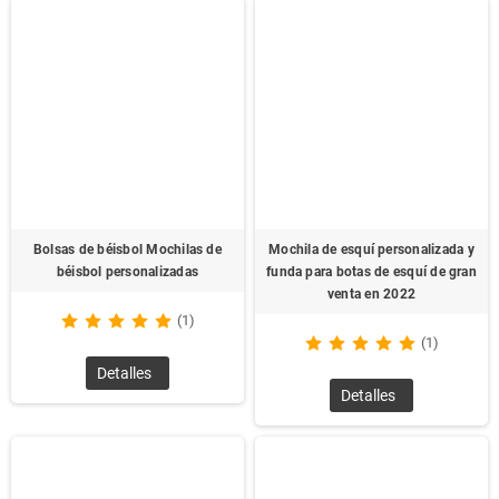
hechas de materiales resistentes y de alta calidad, como
nailon o poliéster, lo que garantiza durabilidad y resistencia a
las condiciones de uso constante, asegurando que se
mantengan en buen estado durante mucho tiempo.
Regalos promocionales prácticos:
Las mochilas
personalizadas son un regalo promocional extremadamente
útil, ya que su funcionalidad cotidiana garantiza que su marca
permanezca visible en todo momento. Perfecto para
empleados, clientes, estudiantes o eventos de marketing.
Ideal para eventos y campañas:
Las mochilas diseñadas a
Bolsas de béisbol Mochilas de
Mochila de esquí personalizada y
medida son perfectas para ferias comerciales, eventos
béisbol personalizadas
funda para botas de esquí de gran
corporativos o campañas publicitarias, donde puedes
venta en 2022
distribuirlas como parte de tu estrategia de marketing,
(1)
aumentando la presencia de tu marca y brindando un
(1)
producto útil a los destinatarios.
Detalles
Ver más productos
Detalles