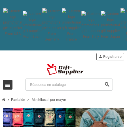
person
Registrarse
view_headline
search
chevron_right
chevron_right
Pantalón
Mochilas al por mayor