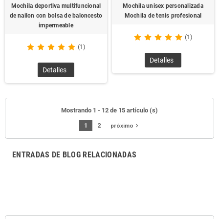
Mochila deportiva multifuncional
Mochila unisex personalizada
de nailon con bolsa de baloncesto
Mochila de tenis profesional
impermeable
(1)
(1)
Detalles
Detalles
Mostrando 1 - 12 de 15 artículo (s)
1
2
navigate_next
próximo
ENTRADAS DE BLOG RELACIONADAS