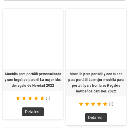
mochilas promocionales Mochilas al por mayor y mochilas de
diseño personalizado .
Compra al por mayor:
Ofrecemos mochilas al por mayor, lo
que permite a las empresas y minoristas comprar grandes
cantidades de productos a precios competitivos. Ideal para
campañas promocionales, distribución en eventos o ventas
minoristas.
Diseño personalizado único:
Las mochilas se pueden
personalizar completamente con el diseño, el logotipo y los
colores de su empresa o marca. Esto las convierte en una
excelente herramienta promocional, ayudando a aumentar la
Mochila para portátil personalizada
Mochila para portátil y con funda
visibilidad y el reconocimiento de la marca con cada uso.
y con logotipo para él La mejor idea
para portátil La mejor mochila para
Variedad de estilos y tamaños:
Disponemos de mochilas en
de regalo de Navidad 2022
portátil para hombres Regalos
una amplia gama de estilos, desde mochilas escolares y
navideños geniales 2022
mochilas deportivas hasta mochilas para viajes o uso diario.
(1)
Además, se pueden elegir diferentes tamaños y
(1)
configuraciones, como con compartimentos adicionales para
Detalles
computadoras portátiles o accesorios.
Detalles
Materiales fuertes y duraderos:
Nuestras mochilas están