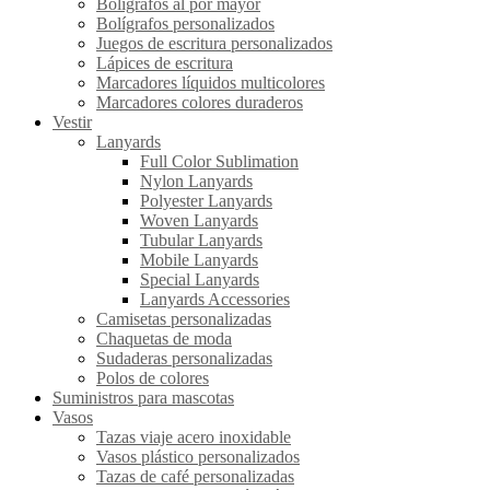
Bolígrafos al por mayor
Bolígrafos personalizados
Juegos de escritura personalizados
Lápices de escritura
Marcadores líquidos multicolores
Marcadores colores duraderos
Vestir
Lanyards
Full Color Sublimation
Nylon Lanyards
Polyester Lanyards
Woven Lanyards
Tubular Lanyards
Mobile Lanyards
Special Lanyards
Lanyards Accessories
Camisetas personalizadas
Chaquetas de moda
Sudaderas personalizadas
Polos de colores
Suministros para mascotas
Vasos
Tazas viaje acero inoxidable
Vasos plástico personalizados
Tazas de café personalizadas