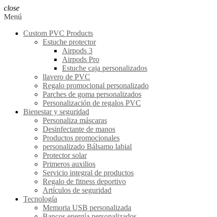
close
Menú
Custom PVC Products
Estuche protector
Airpods 3
Airpods Pro
Estuche caja personalizados
llavero de PVC
Regalo promocional personalizado
Parches de goma personalizados
Personalización de regalos PVC
Bienestar y seguridad
Personaliza máscaras
Desinfectante de manos
Productos promocionales
personalizado Bálsamo labial
Protector solar
Primeros auxilios
Servicio integral de productos
Regalo de fitness deportivo
Artículos de seguridad
Tecnología
Memoria USB personalizada
Bancos energía personalizados