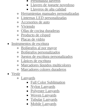
Personaliza llaveros
Llavero de juguete novedoso
Llaveros de alta calidad
Herramientas manuales personalizadas
Linternas LED personalizadas
Accesorios de auto
Viviendo
Ollas de cocina duraderas
Producto de césped
Placas de vidrio
Instrumentos de escritura
Bolígrafos al por mayor
Bolígrafos personalizados
Juegos de escritura personalizados
Lápices de escritura
Marcadores líquidos multicolores
Marcadores colores duraderos
Vestir
Lanyards
Full Color Sublimation
Nylon Lanyards
Polyester Lanyards
Woven Lanyards
Tubular Lanyards
Mobile Lanyards