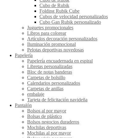
Cubo de Rubik
Folding Rubik Cube
Cubos de velocidad personalizados
Cubo Gan Rubik personalizado
Juguetes promocionales
Libros para colorear
Artículos decoración personalizados
Iluminación promocional
Pelotas deportivas novedosas
Papelería
Papelería encuadernada en espiral
Libretas personalizadas
Bloc de notas banderas
Carpetas de bolsillo
Calendarios personalizados
Carpetas de anillas
embalaje
Tarjeta de felicitación navideña
Pantalón
Bolsos al por mayor
Bolsas de plástico
Bolsos negocios duraderos
Mochilas deportivas
Mochilas al por mayor