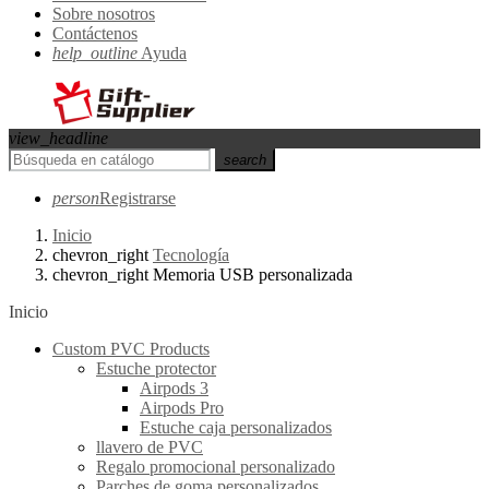
Sobre nosotros
Contáctenos
help_outline
Ayuda
view_headline
search
person
Registrarse
Inicio
chevron_right
Tecnología
chevron_right
Memoria USB personalizada
Inicio
Custom PVC Products
Estuche protector
Airpods 3
Airpods Pro
Estuche caja personalizados
llavero de PVC
Regalo promocional personalizado
Parches de goma personalizados