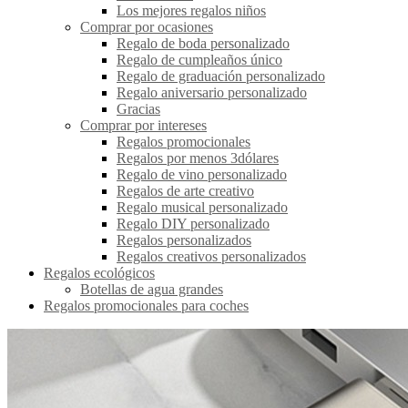
Los mejores regalos niños
Comprar por ocasiones
Regalo de boda personalizado
Regalo de cumpleaños único
Regalo de graduación personalizado
Regalo aniversario personalizado
Gracias
Comprar por intereses
Regalos promocionales
Regalos por menos 3dólares
Regalo de vino personalizado
Regalos de arte creativo
Regalo musical personalizado
Regalo DIY personalizado
Regalos personalizados
Regalos creativos personalizados
Regalos ecológicos
Botellas de agua grandes
Regalos promocionales para coches