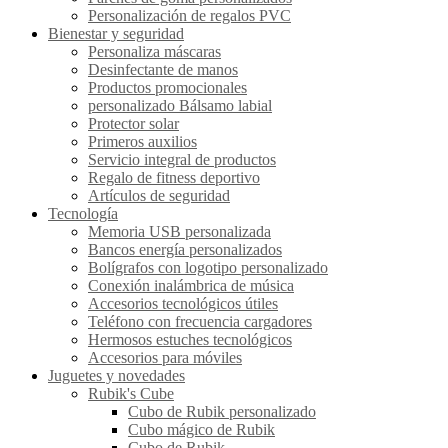
Personalización de regalos PVC
Bienestar y seguridad
Personaliza máscaras
Desinfectante de manos
Productos promocionales
personalizado Bálsamo labial
Protector solar
Primeros auxilios
Servicio integral de productos
Regalo de fitness deportivo
Artículos de seguridad
Tecnología
Memoria USB personalizada
Bancos energía personalizados
Bolígrafos con logotipo personalizado
Conexión inalámbrica de música
Accesorios tecnológicos útiles
Teléfono con frecuencia cargadores
Hermosos estuches tecnológicos
Accesorios para móviles
Juguetes y novedades
Rubik's Cube
Cubo de Rubik personalizado
Cubo mágico de Rubik
Cubo de Rubik