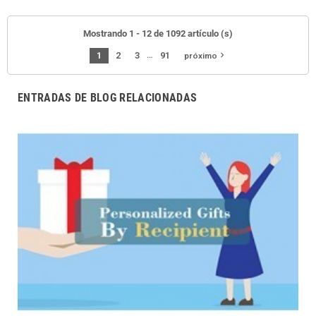
Mostrando 1 - 12 de 1092 artículo (s)
…
1
2
3
91
navigate_next
próximo
ENTRADAS DE BLOG RELACIONADAS