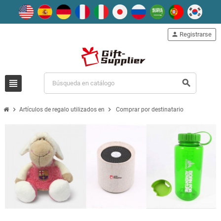
person
Registrarse
view_headline
search
chevron_right
chevron_right
Artículos de regalo utilizados en
Comprar por destinatario