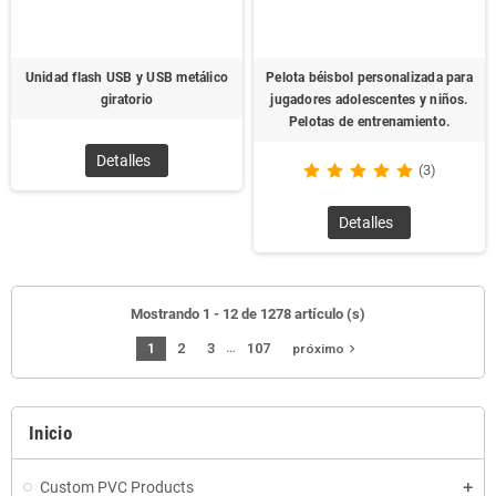
Unidad flash USB y USB metálico
Pelota béisbol personalizada para
giratorio
jugadores adolescentes y niños.
Pelotas de entrenamiento.
Detalles
(3)
Detalles
Mostrando 1 - 12 de 1278 artículo (s)
…
1
2
3
107
navigate_next
próximo
Inicio
Custom PVC Products