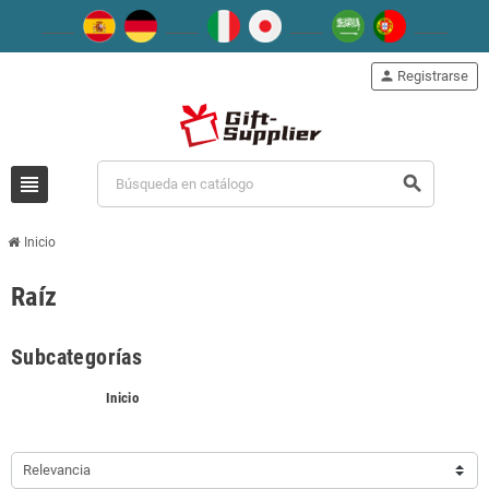
person
Registrarse
view_headline
search
Inicio
Raíz
Subcategorías
Inicio
Relevancia